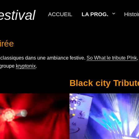
stival
ACCUEIL
LA PROG.
Histoi
irée
 classiques dans une ambiance festive.
So What le tribute P!nk
u groupe
kryptonix
.
Black city Tribu