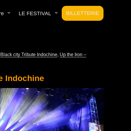
BILLETTERIE
re
LE FESTIVAL
,
Black city Tribute Indochine
,
Up the Iron –
te Indochine