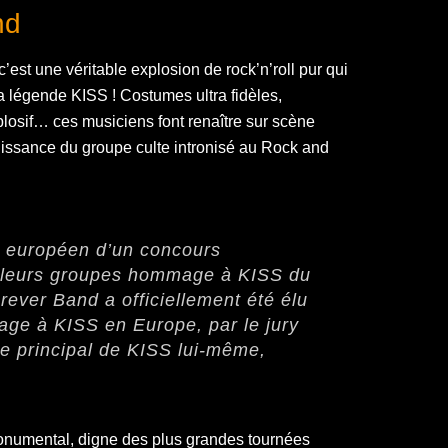
nd
c’est une véritable explosion de rock’n’roll pur qui
a légende KISS ! Costumes ultra fidèles,
losif… ces musiciens font renaître sur scène
 puissance du groupe culte intronisé au Rock and
te européen d’un concours
lleurs groupes hommage à KISS du
ever Band a officiellement été élu
ge à KISS en Europe, par le jury
ste principal de KISS lui-même,
numental, digne des plus grandes tournées