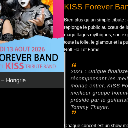
KISS Forever Ba
Bien plus qu’un simple tribute : 
replonge le public au cœur de l
maquillages mythiques, son exp
toute la folie, le glamour et la
Roll Hall of Fame.
2021 : Unique finalis
récompensant les mei
 – Hongrie
monde entier, KISS For
meilleur groupe homma
présidé par le guitari
Tommy Thayer.
Chaque concert est un show mo